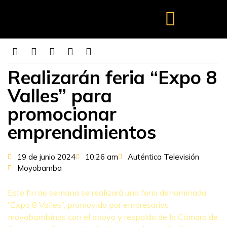
Realizarán feria “Expo 8
Valles” para
promocionar
emprendimientos
19 de junio 2024
10:26 am
Auténtica Televisión
Moyobamba
Este fin de semana se realizará una feria denominada
“Expo 8 Valles”, promovida por empresarios
moyobambinos con el apoyo y respaldo de la Cámara de